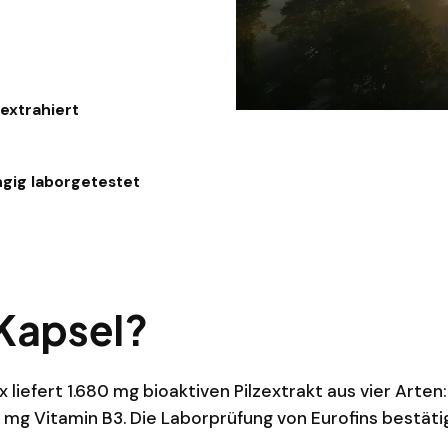
extrahiert
gig laborgetestet
 Kapsel?
efert 1.680 mg bioaktiven Pilzextrakt aus vier Arten:
,5 mg Vitamin B3. Die Laborprüfung von Eurofins bestä