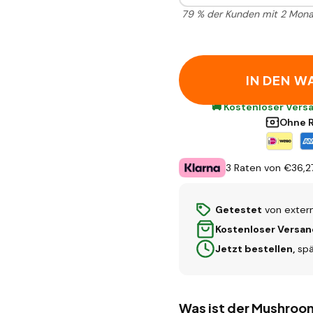
79 % der Kunden mit 2 Mona
IN DEN W
🚚 Kostenloser Vers
Ohne R
3 Raten von €
36,2
Getestet
von exter
Kostenloser Versa
Jetzt bestellen,
spä
Was ist der Mushroo