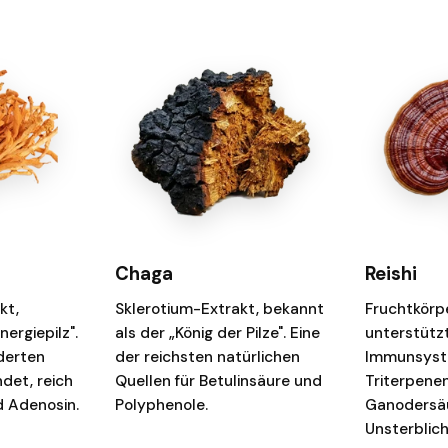
Chaga
Reishi
kt,
Sklerotium-Extrakt, bekannt
Fruchtkörp
ergiepilz".
als der „König der Pilze". Eine
unterstütz
derten
der reichsten natürlichen
Immunsyste
ndet, reich
Quellen für Betulinsäure und
Triterpene
 Adenosin.
Polyphenole.
Ganodersäur
Unsterblich