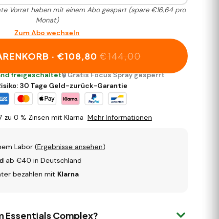
te Vorrat haben mit einem Abo gespart
(spare €16,64 pro
Monat)
Zum Abo wechseln
ARENKORB ·
€108,80
€144,00
and freigeschaltet
🔒 Gratis Focus Spray gesperrt
isiko: 30 Tage Geld-zurück-Garantie
7
zu 0 % Zinsen mit Klarna
Mehr Informationen
nem Labor (
Ergebnisse ansehen
)
nd
ab €40 in Deutschland
ter bezahlen mit
Klarna
m Essentials Complex?