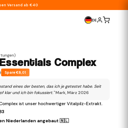
sen Versand ab €40
DE
ertungen
)
Essentials Complex
0
Spare €8,01
bstand eines der besten, das ich je getestet habe. Seit
f klar und ich bin fokussiert."
Mark, März 2026
omplex ist unser hochwertiger Vitalpilz-Extrakt.
 B3
den Niederlanden angebaut 🇳🇱