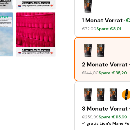
1 Monat Vorrat ·
€
72,00
Spare: €
8,01
2 Monate Vorrat 
€
144,00
Spare: €
35,20
3 Monate Vorrat 
€
259,99
Spare: €
115,99
+1 gratis Lion's Mane F