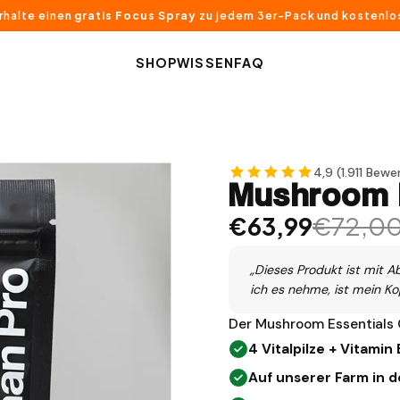
Erhalte einen
gratis Focus Spray
zu jedem 3er-Pack und kostenlo
SHOP
WISSEN
FAQ
4,9 (
1.911 Bew
Mushroom 
€72,0
€63,99
„Dieses Produkt ist mit A
ich es nehme, ist mein Kop
Der Mushroom Essentials C
4 Vitalpilze + Vitamin
Auf unserer Farm in 