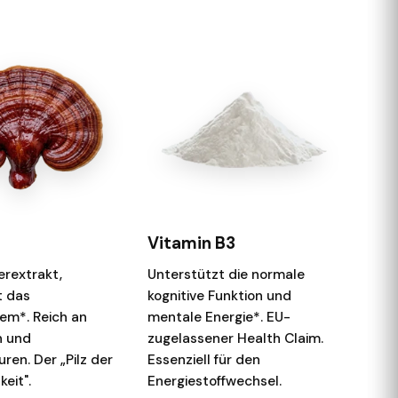
Vitamin B3
erextrakt,
Unterstützt die normale
t das
kognitive Funktion und
m*. Reich an
mentale Energie*. EU-
n und
zugelassener Health Claim.
en. Der „Pilz der
Essenziell für den
keit".
Energiestoffwechsel.