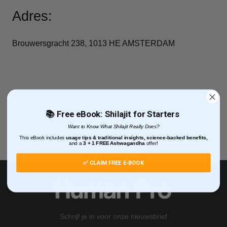
Adres:
Brouwersgracht 238, 1013 HE AMSTERDAM
E-mailadres:
📚 Free eBook: Shilajit for Starters
Want to Know What Shilajit Really Does?
This eBook includes
usage tips & traditional insights, science-backed benefits,
asha@microdose-pro.com
and
a
3 + 1
FREE Ashwagandha
offer!
✅ CLAIM FREE E-BOOK
Schrijf je in voor onze nieuwsbrief