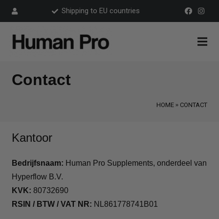
Shipping to EU countries
Contact
HOME
CONTACT
Kantoor
Bedrijfsnaam:
Human Pro Supplements, onderdeel van
Hyperflow B.V.
KVK:
80732690
RSIN / BTW / VAT NR:
NL861778741B01