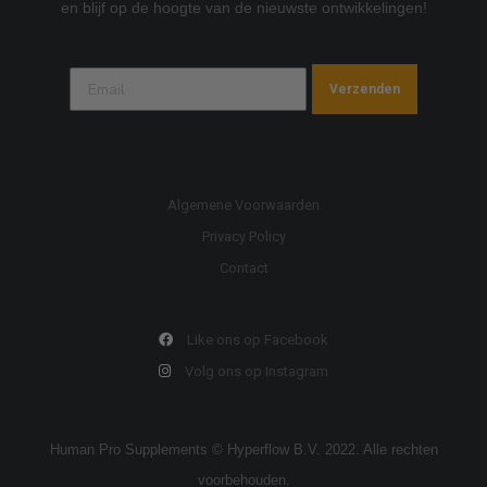
en blijf op de hoogte van de nieuwste ontwikkelingen!
Verzenden
Algemene Voorwaarden
Privacy Policy
Contact
Like ons op Facebook
Volg ons op Instagram
Human Pro Supplements © Hyperflow B.V. 2022. Alle rechten
voorbehouden.