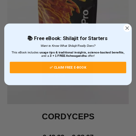
📚 Free eBook: Shilajit for Starters
Want to Know What Shilajit Really Does?
This eBook includes
usage tips & traditional insights, science-backed benefits,
and
a
3 + 1
FREE Ashwagandha
offer!
✅ CLAIM FREE E-BOOK
CORDYCEPS