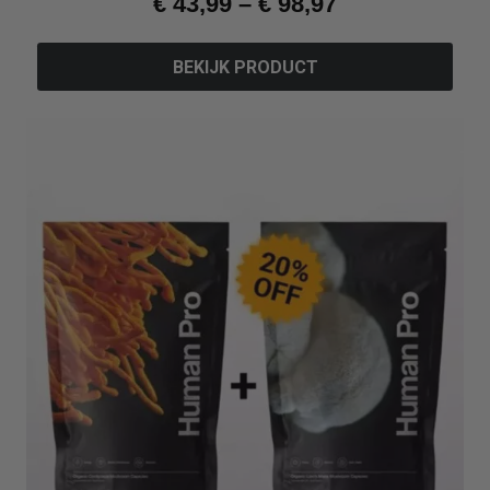
€
43,99
–
€
98,97
BEKIJK PRODUCT