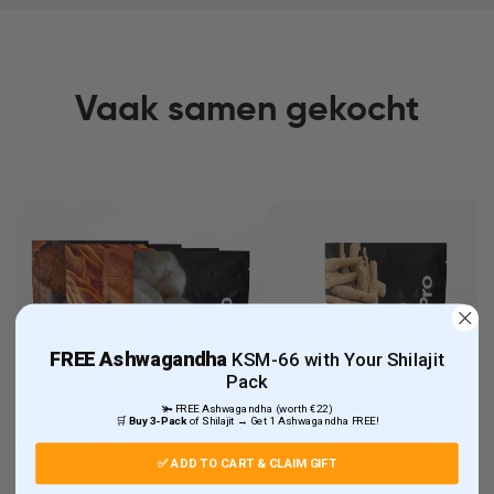
Vaak samen gekocht
FREE
Ashwagandha
KSM-66 with Your Shilajit
Pack
🫚 FREE Ashwagandha (worth €22)
🛒
Buy 3-Pack
of Shilajit → Get 1 Ashwagandha FREE!
✅ ADD TO CART & CLAIM GIFT