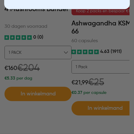
4 Mushrooms Bundel
Koop 2 packs en bespaar €12
Ashwagandha KSM
30 dagen voorraad
66
0 (0)
60 capsules
4.63 (1911)
€204
€160
€5.33
per dag
€25
€21,99
€0.37
per capsule
In winkelmand
In winkelmand