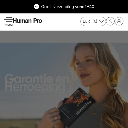
Gratis verzending vanaf €40
Human Pro
EUR
(€)
menu
Garantie en
Herroeping